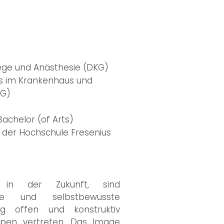
lege und Anästhesie (DKG)
hs im Krankenhaus und
KG)
achelor (of Arts)
n der Hochschule Fresenius
 in der Zukunft, sind
nde und selbstbewusste
ng offen und konstruktiv
pen vertreten. Das Image