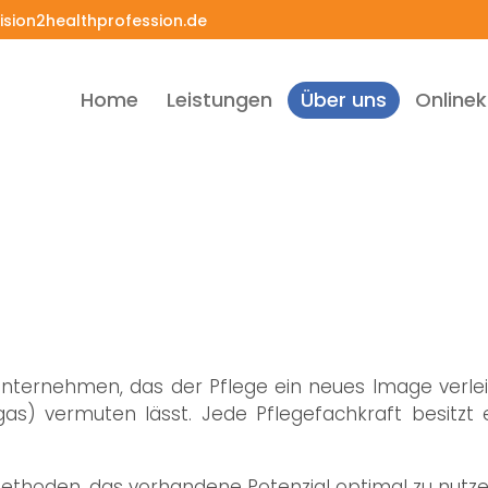
ision2healthprofession.de
Home
Leistungen
Über uns
Onlinek
fession
 Unternehmen, das der Pflege ein neues Image verlei
gas) vermuten lässt. Jede Pflegefachkraft besitzt 
Methoden, das vorhandene Potenzial optimal zu nutze