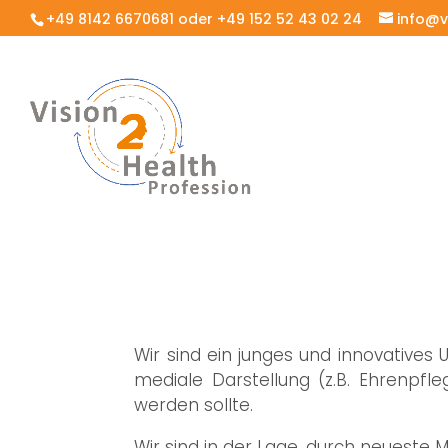
+49 8142 6670681 oder +49 152 52 43 02 24
info@v
Vision2HealthPro
Wir sind ein junges und innovatives
mediale Darstellung (z.B. Ehrenpfle
werden sollte.
Wir sind in der Lage, durch neueste 