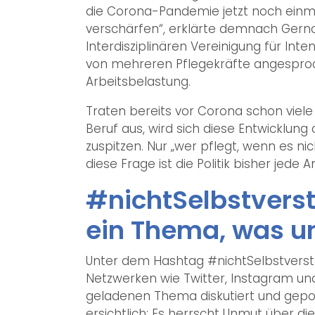
die Corona-Pandemie jetzt noch einmal
verschärfen“, erklärte demnach Gerno
Interdisziplinären Vereinigung für Inte
von mehreren Pflegekräfte angesproch
Arbeitsbelastung.
Traten bereits vor Corona schon viel
Beruf aus, wird sich diese Entwicklung
zuspitzen. Nur „wer pflegt, wenn es ni
diese Frage ist die Politik bisher jede 
#nichtSelbstverst
ein Thema, was uns
Unter dem Hashtag #nichtSelbstverstä
Netzwerken wie Twitter, Instagram und
geladenen Thema diskutiert und gepos
ersichtlich: Es herrscht Unmut über die