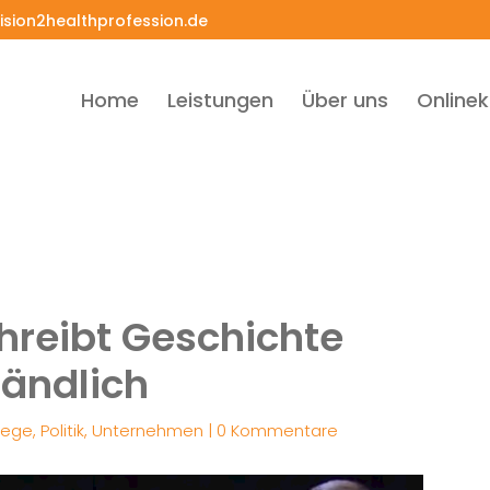
ision2healthprofession.de
Home
Leistungen
Über uns
Onlinek
hreibt Geschichte
tändlich
lege
,
Politik
,
Unternehmen
|
0 Kommentare