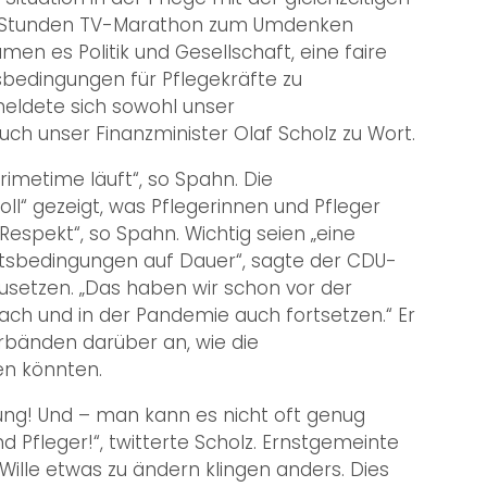
r 7 Stunden TV-Marathon zum Umdenken
en es Politik und Gesellschaft, eine faire
bedingungen für Pflegekräfte zu
meldete sich sowohl unser
ch unser Finanzminister Olaf Scholz zu Wort.
 Primetime läuft“, so Spahn. Die
l“ gezeigt, was Pflegerinnen und Pfleger
 Respekt“, so Spahn. Wichtig seien „eine
tsbedingungen auf Dauer“, sagte der CDU-
nzusetzen. „Das haben wir schon vor der
ch und in der Pandemie auch fortsetzen.“ Er
rbänden darüber an, wie die
en könnten.
ung! Und – man kann es nicht oft genug
 Pfleger!“, twitterte Scholz. Ernstgemeinte
ille etwas zu ändern klingen anders. Dies