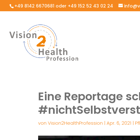
+49 8142 6670681 oder +49 152 52 43 02 24
info@v
Eine Reportage sc
#nichtSelbstvers
von
Vision2HealthProfession
|
Apr. 6, 2021
|
Pf